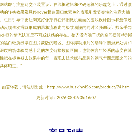
网站即可注意到交互装置设计在线框逻辑和代码运算的乐趣之上，通过微
动的转换效果及悬停hover极速回归像素色的表现引发节奏性的注意力捕
。栏目引导中更让浏览好像穿行在怀旧微机画面的游戏设计图示和悬停过
动反馈依次搭载形成的温和流程走向极致易懂的同时又强调设计师亲手勾
lock框的情态认真里不可或缺感的存在。整齐没有噪干扰的空间摆算特别
的黑白轻质线条在图片蒙版的暗区、图标浮动排列的动静平衡游廊处调和
深度构筑体验网感十足的灰度链接数值区间，也能佐言年轻系的态度在其
性把在标色褪去效果中的每一表现去技术赋与品牌的朝气华西意图之间的
具体昭过。”
如若转载，请注明出处：http://www.huaxinwl56.com/product/74.html
更新时间：2026-08-06 05:16:07